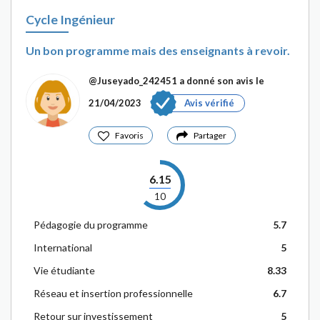
Cycle Ingénieur
Un bon programme mais des enseignants à revoir.
@Juseyado_242451
a donné son avis le
21/04/2023
Avis vérifié
Favoris
Partager
6.15
10
Pédagogie du programme
5.7
International
5
Vie étudiante
8.33
Réseau et insertion professionnelle
6.7
Retour sur investissement
5