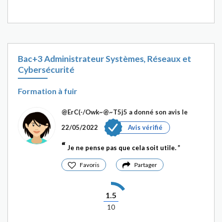
Bac+3 Administrateur Systèmes, Réseaux et
Cybersécurité
Formation à fuir
@ErC(-/Owk~@~T5j5
a donné son avis le
22/05/2022
Avis vérifié
Je ne pense pas que cela soit utile.
Favoris
Partager
1.5
10