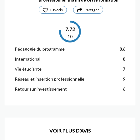
professionnel à la fin de cette formation
Favoris
Partager
7.72
10
Pédagogie du programme
8.6
International
8
Vie étudiante
7
Réseau et insertion professionnelle
9
Retour sur investissement
6
VOIR PLUS D’AVIS