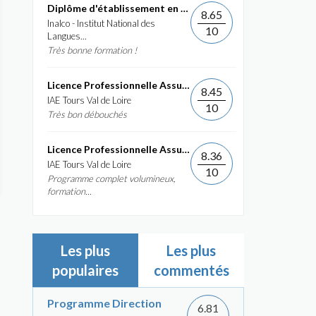
Diplôme d'établissement en Commerce International et...
8.65
Inalco - Institut National des
10
Langues...
Très bonne formation !
Licence Professionnelle Assurance, banque, finance :...
8.45
IAE Tours Val de Loire
10
Très bon débouchés
Licence Professionnelle Assurance, banque, finance :...
8.36
IAE Tours Val de Loire
10
Programme complet volumineux,
formation...
Les plus
Les plus
populaires
commentés
Programme Direction
6.81