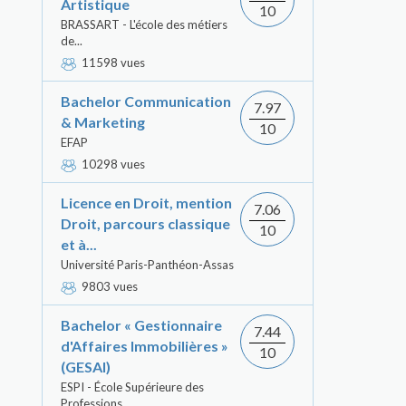
Artistique
10
BRASSART - L'école des métiers
de...
11598 vues
Bachelor Communication
7.97
& Marketing
10
EFAP
10298 vues
Licence en Droit, mention
7.06
Droit, parcours classique
10
et à...
Université Paris-Panthéon-Assas
9803 vues
Bachelor « Gestionnaire
7.44
d'Affaires Immobilières »
10
(GESAI)
ESPI - École Supérieure des
Professions...