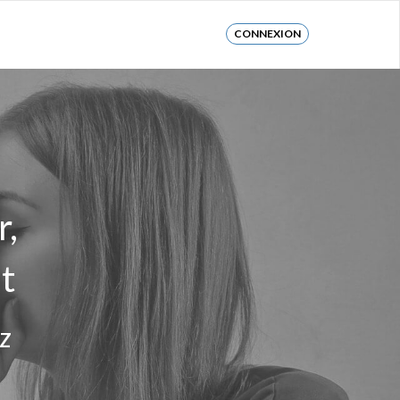
CONNEXION
r,
t
z