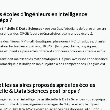
s écoles d'ingénieurs en intelligence
épa ?
rtificielle & Data Sciences
- post-prépa, l'étudiant doit présenter un
passer par des CPGE (cours préparatoires aux grandes écoles).
e des filières MP (mathématiques, physiques), PC (physiques, chimie),
tation technicien supérieur), BCPST (biologie, chimie, physiques,
les étudiants à passer les différents concours propres à chaque école.
étudiant doit maîtriser les mathématiques. De plus, avoir une connaissance
nformatique est indispensable. Ajouté à ces compétences, l'anglais est
et les salaires proposés après les écoles
ielle & Data Sciences post-prépa ?
ingénieurs en intelligence artificielle & Data Sciences
- post-prépa,
 un double diplôme, ingénieur/manager de l'IA par exemple. Il peut
 : MSc Big Data, MSc expert en sciences des données, etc. Enfin, il