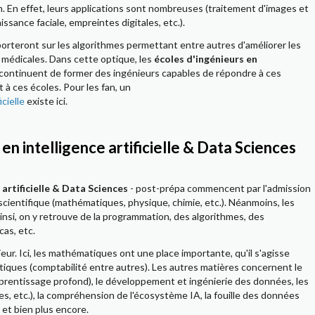
. En effet, leurs applications sont nombreuses (traitement d'images et
ssance faciale, empreintes digitales, etc.).
IA porteront sur les algorithmes permettant entre autres d'améliorer les
 médicales. Dans cette optique, les
écoles d'ingénieurs en
continuent de former des ingénieurs capables de répondre à ces
 à ces écoles. Pour les fan, un
cielle
existe ici.
en intelligence artificielle & Data Sciences
 artificielle & Data Sciences
- post-prépa commencent par l'admission
scientifique (mathématiques, physique, chimie, etc.). Néanmoins, les
si, on y retrouve de la programmation, des algorithmes, des
as, etc.
eur. Ici, les mathématiques ont une place importante, qu'il s'agisse
atiques (comptabilité entre autres). Les autres matières concernent le
pprentissage profond), le développement et ingénierie des données, les
ces, etc.), la compréhension de l'écosystème IA, la fouille des données
 et bien plus encore.