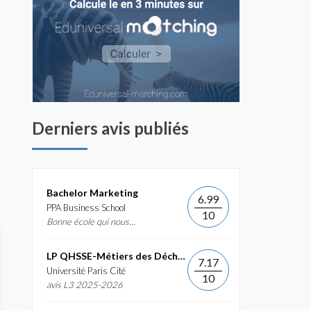
Derniers avis publiés
Bachelor Marketing
6.99
PPA Business School
10
Bonne école qui nous...
LP QHSSE-Métiers des Déchets et de...
7.17
Université Paris Cité
10
avis L3 2025-2026