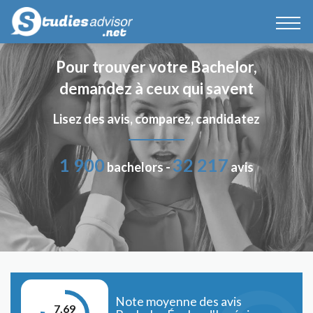
Pour trouver votre Bachelor,
demandez à ceux qui savent
Lisez des avis, comparez, candidatez
1 900
32 217
bachelors -
avis
Note moyenne des avis
7.69