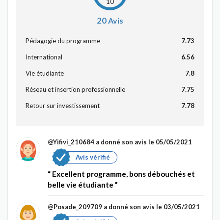
10
20
Avis
Pédagogie du programme
7.73
International
6.56
Vie étudiante
7.8
Réseau et insertion professionnelle
7.75
Retour sur investissement
7.78
@Yifivi_210684
a donné son avis le 05/05/2021
Avis vérifié
Excellent programme, bons débouchés et
belle vie étudiante
@Posade_209709
a donné son avis le 03/05/2021