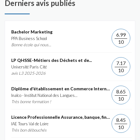
Derniers avis publiés
Bachelor Marketing
6.99
PPA Business School
10
Bonne école qui nous...
LP QHSSE-Métiers des Déchets et de...
7.17
Université Paris Cité
10
avis L3 2025-2026
Diplôme d'établissement en Commerce International et...
8.65
Inalco - Institut National des Langues...
10
Très bonne formation !
Licence Professionnelle Assurance, banque, finance :...
8.45
IAE Tours Val de Loire
10
Très bon débouchés