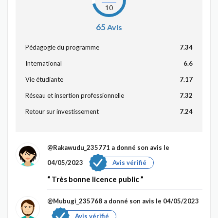
10
65
Avis
Pédagogie du programme
7.34
International
6.6
Vie étudiante
7.17
Réseau et insertion professionnelle
7.32
Retour sur investissement
7.24
@Rakawudu_235771
a donné son avis le
04/05/2023
Avis vérifié
Très bonne licence public
@Mubugi_235768
a donné son avis le 04/05/2023
Avis vérifié