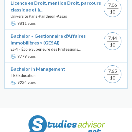
Licence en Droit, mention Droit, parcours
7.06
classique et à...
10
Université Paris-Panthéon-Assas
9811 vues
Bachelor « Gestionnaire d'Affaires
7.44
Immobilières » (GESAI)
10
ESPI - École Supérieure des Professions...
9779 vues
Bachelor in Management
7.65
TBS Education
10
9234 vues