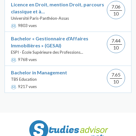
Licence en Droit, mention Droit, parcours
7.06
classique et à...
10
Université Paris-Panthéon-Assas
9803 vues
Bachelor « Gestionnaire d'Affaires
7.44
Immobilières » (GESAI)
10
ESPI - École Supérieure des Professions...
9768 vues
Bachelor in Management
7.65
TBS Education
10
9217 vues