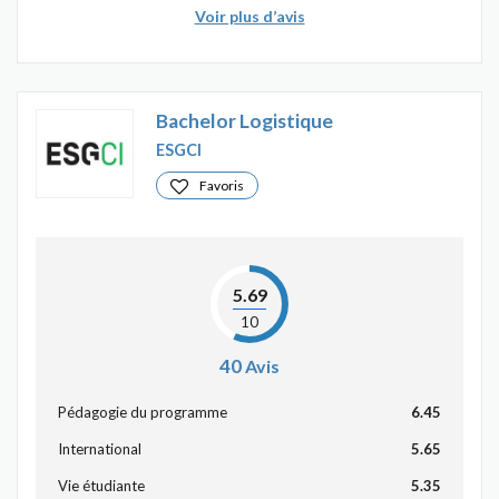
Voir plus d’avis
Bachelor Logistique
ESGCI
Favoris
5.69
10
40
Avis
Pédagogie du programme
6.45
International
5.65
Vie étudiante
5.35