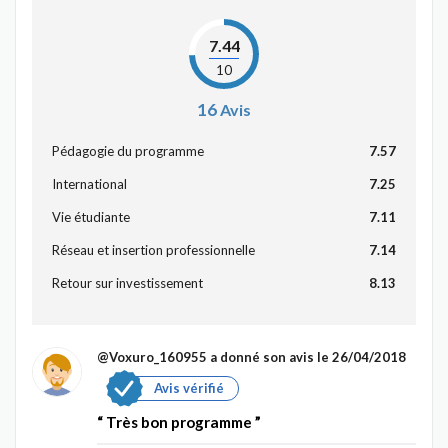
7.44
10
16
Avis
Pédagogie du programme
7.57
International
7.25
Vie étudiante
7.11
Réseau et insertion professionnelle
7.14
Retour sur investissement
8.13
@Voxuro_160955
a donné son avis le 26/04/2018
Avis vérifié
Très bon programme