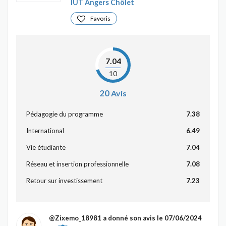
IUT Angers Chôlet
Favoris
7.04
10
20
Avis
Pédagogie du programme
7.38
International
6.49
Vie étudiante
7.04
Réseau et insertion professionnelle
7.08
Retour sur investissement
7.23
@Zixemo_18981
a donné son avis le 07/06/2024