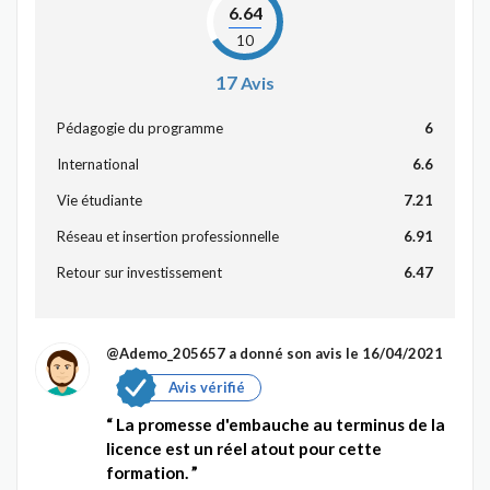
6.64
10
17
Avis
Pédagogie du programme
6
International
6.6
Vie étudiante
7.21
Réseau et insertion professionnelle
6.91
Retour sur investissement
6.47
@Ademo_205657
a donné son avis le 16/04/2021
Avis vérifié
La promesse d'embauche au terminus de la
licence est un réel atout pour cette
formation.