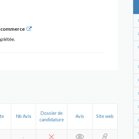
de commerce
mplétée.
Dossier de
te
Nb Avis
Avis
Site web
candidature
-