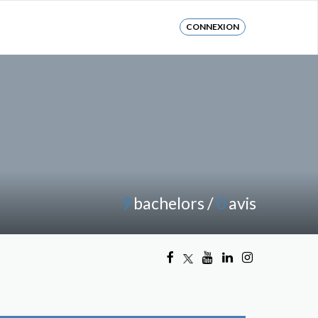
CONNEXION
9
bachelors /
0
avis