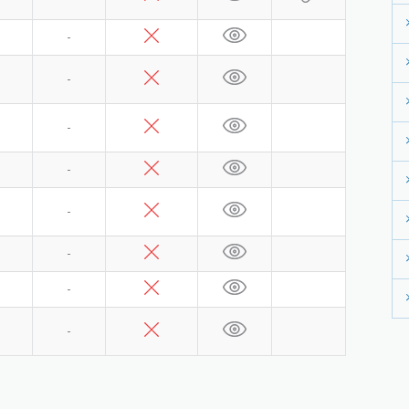
-
-
-
-
-
-
-
-