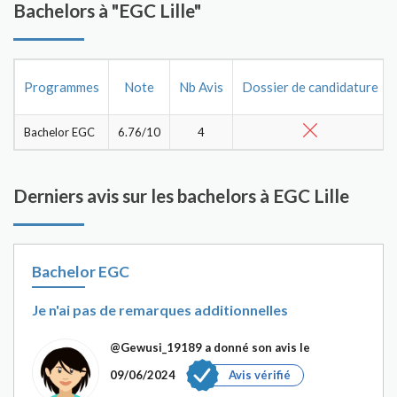
Bachelors à "EGC Lille"
Programmes
Note
Nb Avis
Dossier de candidature
Bachelor EGC
6.76/10
4
Derniers avis sur les bachelors à EGC Lille
Bachelor EGC
Je n'ai pas de remarques additionnelles
@Gewusi_19189
a donné son avis le
09/06/2024
Avis vérifié