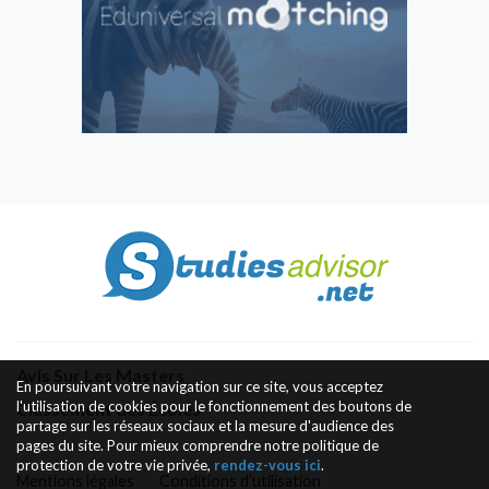
Avis Sur Les Masters
En poursuivant votre navigation sur ce site, vous acceptez
l'utilisation de cookies pour le fonctionnement des boutons de
Classement des Écoles
partage sur les réseaux sociaux et la mesure d'audience des
pages du site. Pour mieux comprendre notre politique de
protection de votre vie privée,
rendez-vous ici
.
Mentions légales
Conditions d’utilisation