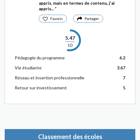
appris, mais en termes de contenu, j'ai
appris...
Favoris
Partager
5.47
10
Pédagogie du programme
6.2
Vie étudiante
3.67
Réseau et insertion professionnelle
7
Retour sur investissement
5
Classement des écoles