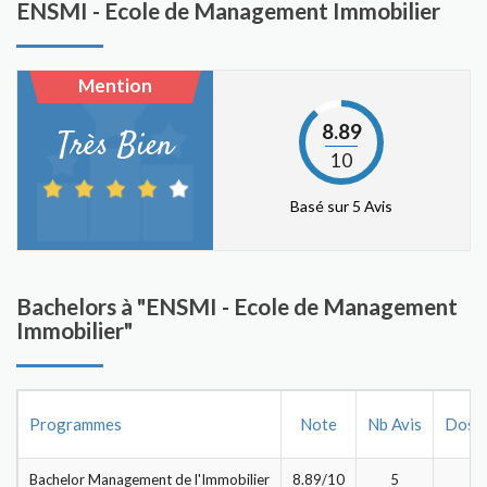
ENSMI - Ecole de Management Immobilier
que les entreprises puissent profiter des compétences de
nos étudiants.
Un Bureau Des Etudiants (BDE)
Mention
actif
8.89
Très Bien
Le BDE rythme la vie de l’école à travers les multiples
10
événements proposés et qui permettent aux étudiants de
s’épanouir.
Basé sur 5 Avis
Bachelors à "ENSMI - Ecole de Management
Immobilier"
Programmes
Note
Nb Avis
Dossi
Bachelor Management de l'Immobilier
8.89/10
5