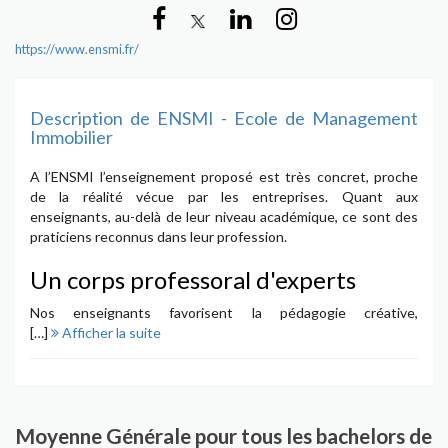
https://www.ensmi.fr/
Description de ENSMI - Ecole de Management
Immobilier
A l’ENSMI l’enseignement proposé est très concret, proche
de la réalité vécue par les entreprises. Quant aux
enseignants, au-delà de leur niveau académique, ce sont des
praticiens reconnus dans leur profession.
Un corps professoral d'experts
Nos enseignants favorisent la pédagogie créative,
collaborative, systémique, réflexive et ouverte sur le monde.
[…]
Afficher la suite
Des partenaires professionnels
reconnus
Moyenne Générale pour tous les bachelors de
L’ENSMI développe une politique de partenariats actifs pour