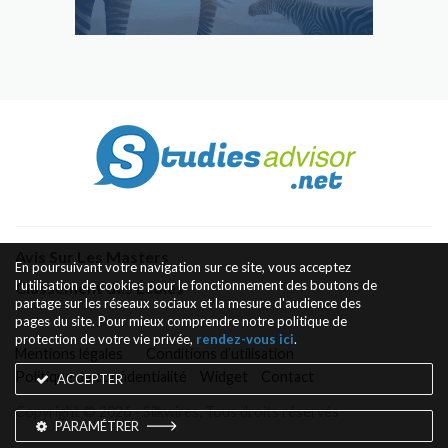
Avis Sur Les Masters
En poursuivant votre navigation sur ce site, vous acceptez
l'utilisation de cookies pour le fonctionnement des boutons de
Classement des Écoles
partage sur les réseaux sociaux et la mesure d'audience des
pages du site. Pour mieux comprendre notre politique de
protection de votre vie privée,
rendez-vous ici
.
Mentions légales
Conditions d’utilisation
Politique de confidentialité
Widget
Contact
ACCEPTER
Copyright © 2026 - Silkwires. Tous droits réservés
PARAMÉTRER