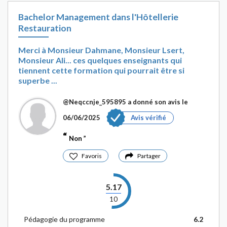
Bachelor Management dans l'Hôtellerie
Restauration
Merci à Monsieur Dahmane, Monsieur Lsert,
Monsieur Ali... ces quelques enseignants qui
tiennent cette formation qui pourrait être si
superbe ...
@Neqccnje_595895
a donné son avis le
06/06/2025
Avis vérifié
Non
Favoris
Partager
5.17
10
Pédagogie du programme
6.2