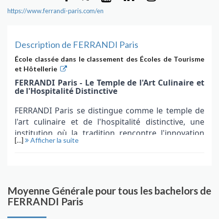
https://www.ferrandi-paris.com/en
Description de FERRANDI Paris
École classée dans le classement des Écoles de Tourisme
et Hôtellerie
FERRANDI Paris - Le Temple de l'Art Culinaire et
de l'Hospitalité Distinctive
FERRANDI Paris se distingue comme le temple de
l'art culinaire et de l'hospitalité distinctive, une
institution où la tradition rencontre l'innovation
[…]
Afficher la suite
pour former les artisans exceptionnels du monde
de la gastronomie. Au cœur de Paris, berceau de la
cuisine raffinée, l'école incarne un héritage
culinaire profondément enraciné dans l'histoire,
tout en restant à l'avant-garde des tendances
Moyenne Générale pour tous les bachelors de
FERRANDI Paris
contemporaines.