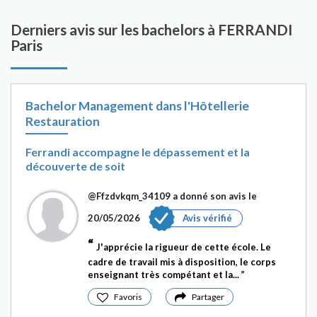
envers l'excellence pédagogique. Le corps
professoral, composé de professionnels
Derniers avis sur les bachelors à FERRANDI
chevronnés de l'industrie, offre aux étudiants une
Paris
guidance personnalisée, partageant non
seulement leurs compétences techniques, mais
aussi leur passion pour l'art culinaire et
l'hospitalité.
Bachelor Management dans l'Hôtellerie
Restauration
Les partenariats de FERRANDI Paris avec des
restaurants étoilés, des hôtels de prestige et des
Ferrandi accompagne le dépassement et la
découverte de soit
institutions gastronomiques renforcent les
opportunités professionnelles offertes aux
@Ffzdvkqm_34109
a donné son avis le
étudiants. Des stages au sein d'établissements de
renom, des événements culinaires exclusifs et des
20/05/2026
Avis vérifié
collaborations avec des chefs étoilés enrichissent
J'apprécie la rigueur de cette école. Le
l'expérience des étudiants.
cadre de travail mis à disposition, le corps
enseignant très compétant et la...
Au-delà de la cuisine et de l'hôtellerie, FERRANDI
Paris encourage l'exploration de l'entrepreneuriat
Favoris
Partager
culinaire. Des cours sur la gestion d'entreprise, des