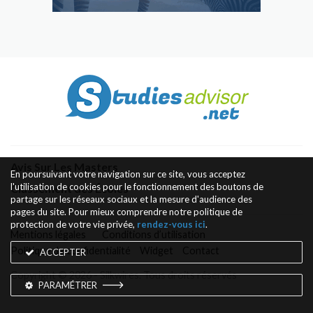
Avis Sur Les Masters
En poursuivant votre navigation sur ce site, vous acceptez
l'utilisation de cookies pour le fonctionnement des boutons de
Classement des Écoles
partage sur les réseaux sociaux et la mesure d'audience des
pages du site. Pour mieux comprendre notre politique de
protection de votre vie privée,
rendez-vous ici
.
Mentions légales
Conditions d’utilisation
Politique de confidentialité
Widget
Contact
ACCEPTER
Copyright © 2026 - Silkwires. Tous droits réservés
PARAMÉTRER