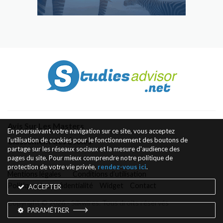
Avis Sur Les Masters
En poursuivant votre navigation sur ce site, vous acceptez
l'utilisation de cookies pour le fonctionnement des boutons de
Classement des Écoles
partage sur les réseaux sociaux et la mesure d'audience des
pages du site. Pour mieux comprendre notre politique de
protection de votre vie privée,
rendez-vous ici
.
Mentions légales
Conditions d’utilisation
Politique de confidentialité
Widget
Contact
ACCEPTER
Copyright © 2026 - Silkwires. Tous droits réservés
PARAMÉTRER