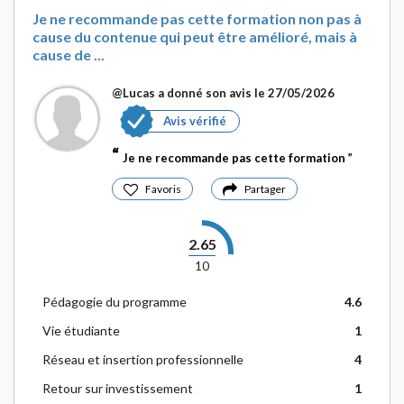
cours sur le leadership, des ateliers de créativité et
Je ne recommande pas cette formation non pas à
des opportunités de mentorat offrent aux
cause du contenue qui peut être amélioré, mais à
cause de ...
étudiants un cadre pour développer des
compétences non seulement techniques mais
@Lucas
a donné son avis le 27/05/2026
aussi sociales, créant ainsi des professionnels
numériques complets.
Avis vérifié
En résumé, MyDigitalSchool est bien plus qu'une
Je ne recommande pas cette formation
école du numérique. C'est un terrain de jeu pour
Favoris
Partager
les esprits créatifs et technologiques, un lieu où les
étudiants peuvent non seulement acquérir des
compétences techniques de pointe, mais aussi
2.65
développer une vision artistique et
10
entrepreneuriale qui les prépare à exceller dans
l'univers passionnant du numérique.
Pédagogie du programme
4.6
Vie étudiante
1
Réseau et insertion professionnelle
4
Retour sur investissement
1