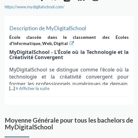
https://www.mydigitalschool.com/
Description de MyDigitalSchool
École classée dans le classement des Écoles
d'Informatique, Web, Digital
MyDigitalSchool - L'École où la Technologie et la
Créativité Convergent
MyDigitalSchool se distingue comme l'école où la
technologie et la créativité convergent pour
former les professionnels numériques de demain.
[…]
Afficher la suite
Nichée au cœur des industries du numérique, de la
communication et du design, l'école offre une
expérience éducative qui va au-delà des attentes
traditionnelles en cultivant une approche
équilibrée entre compétences techniques et sens
Moyenne Générale pour tous les bachelors de
MyDigitalSchool
artistique. Plus d'info sur le classement de ses
programmes ici:
Mydigitalschool classement