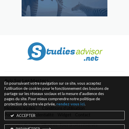
Avis Sur Les Masters
En poursuivant votre navigation sur ce site, vous acceptez
l'utilisation de cookies pour le fonctionnement des boutons de
Classement des Écoles
partage sur les réseaux sociaux et la mesure d'audience des
pages du site. Pour mieux comprendre notre politique de
protection de votre vie privée,
rendez-vous ici
.
Mentions légales
Conditions d’utilisation
Politique de confidentialité
Widget
Contact
ACCEPTER
Copyright © 2026 - Silkwires. Tous droits réservés