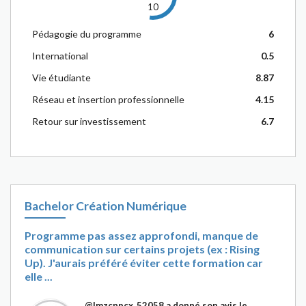
10
Pédagogie du programme
6
International
0.5
Vie étudiante
8.87
Réseau et insertion professionnelle
4.15
Retour sur investissement
6.7
Bachelor Création Numérique
Programme pas assez approfondi, manque de
communication sur certains projets (ex : Rising
Up). J'aurais préféré éviter cette formation car
elle ...
@Imzcnpcx_52058
a donné son avis le