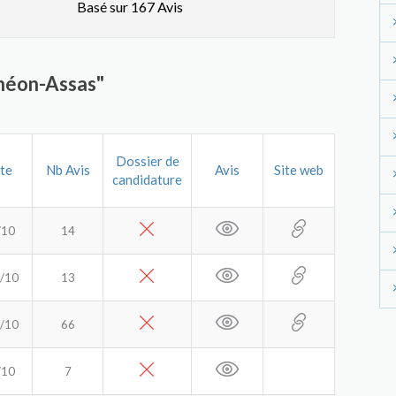
Basé sur 167 Avis
théon-Assas"
Dossier de
te
Nb Avis
Avis
Site web
candidature
/10
14
/10
13
/10
66
/10
7