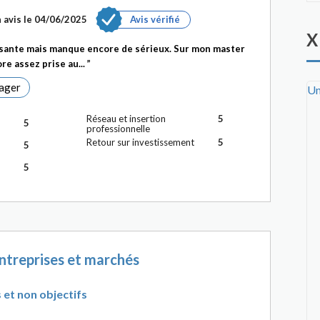
 avis le 04/06/2025
Avis vérifié
X
ssante mais manque encore de sérieux. Sur mon master
re assez prise au...
ager
Un
Réseau et insertion
5
5
professionnelle
Retour sur investissement
5
5
5
ntreprises et marchés
 et non objectifs