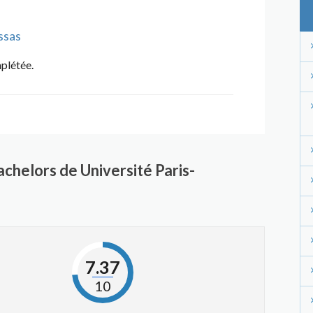
ssas
mplétée.
chelors de Université Paris-
7.37
10