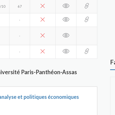
/10
67
-
-
-
F
Université Paris-Panthéon-Assas
analyse et politiques économiques