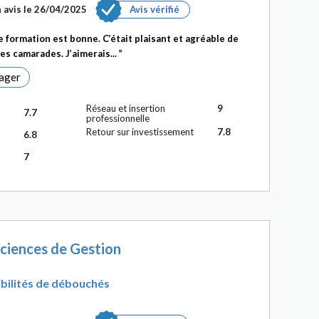
 avis le 26/04/2025
Avis vérifié
 formation est bonne. C’était plaisant et agréable de
les camarades. J’aimerais...
ager
Réseau et insertion
9
7.7
professionnelle
Retour sur investissement
7.8
6.8
7
ciences de Gestion
bilités de débouchés