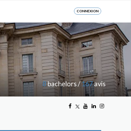
CONNEXION
8
bachelors /
167
avis