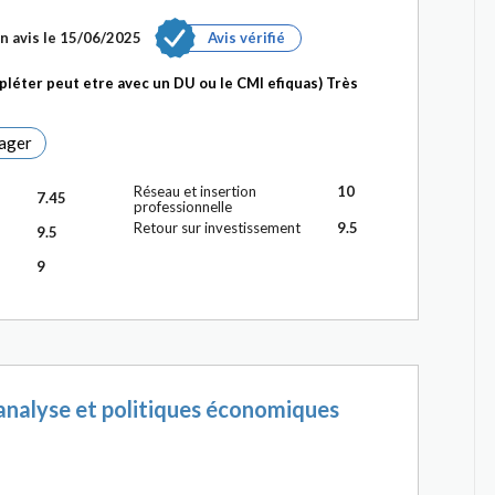
n avis le 15/06/2025
Avis vérifié
léter peut etre avec un DU ou le CMI efiquas) Très
ager
Réseau et insertion
10
7.45
professionnelle
Retour sur investissement
9.5
9.5
9
analyse et politiques économiques