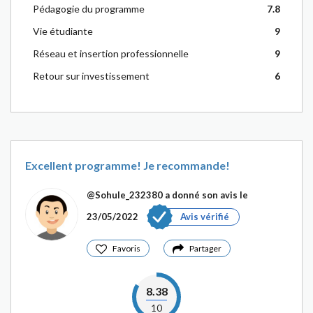
Pédagogie du programme
7.8
Vie étudiante
9
Réseau et insertion professionnelle
9
Retour sur investissement
6
Excellent programme! Je recommande!
@Sohule_232380
a donné son avis le
23/05/2022
Avis vérifié
Favoris
Partager
8.38
10