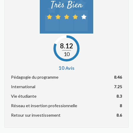
Très Bien
8.12
10
10
Avis
Pédagogie du programme
8.46
International
7.25
Vie étudiante
8.3
Réseau et insertion professionnelle
8
Retour sur investissement
8.6