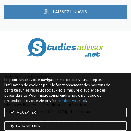
LAISSEZ UN AVIS
Avis Sur Les Masters
En poursuivant votre navigation sur ce site, vous acceptez
l'utilisation de cookies pour le fonctionnement des boutons de
Classement des Écoles
partage sur les réseaux sociaux et la mesure d'audience des
pages du site. Pour mieux comprendre notre politique de
protection de votre vie privée,
rendez-vous ici
.
Mentions légales
Conditions d’utilisation
Politique de confidentialité
Widget
Contact
ACCEPTER
Copyright © 2026 - Silkwires. Tous droits réservés
PARAMÉTRER