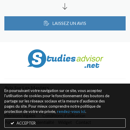
LAISSEZ UN AVIS
Avis Sur Les Masters
En poursuivant votre navigation sur ce site, vous acceptez
l'utilisation de cookies pour le fonctionnement des boutons de
Classement des Écoles
partage sur les réseaux sociaux et la mesure d'audience des
pages du site. Pour mieux comprendre notre politique de
protection de votre vie privée,
rendez-vous ici
.
Mentions légales
Conditions d’utilisation
Politique de confidentialité
Widget
Contact
ACCEPTER