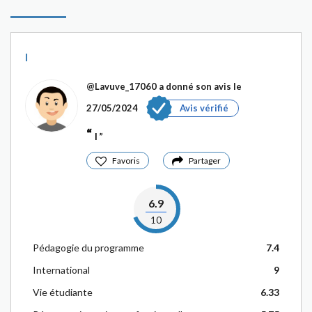
l
@Lavuve_17060
a donné son avis le
27/05/2024
Avis vérifié
l
Favoris
Partager
6.9
10
Pédagogie du programme
7.4
International
9
Vie étudiante
6.33