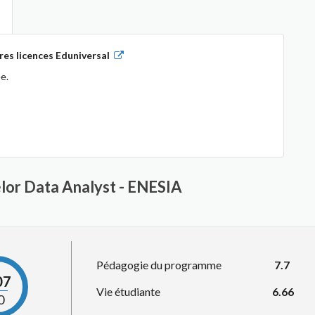
es licences Eduniversal
e.
elor Data Analyst - ENESIA
Pédagogie du programme
7.7
07
Vie étudiante
6.66
0