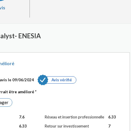
vis
nalyst- ENESIA
mélioré
avis le
09/06/2024
Avis vérifié
rrait être amélioré
ager
7.6
Réseau et insertion professionnelle
6.33
6.33
Retour sur investissement
7