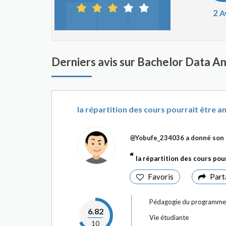
2
A
Derniers avis sur Bachelor Data A
la répartition des cours pourrait être a
@Yobufe_234036
a donné son 
la répartition des cours pou
Favoris
Part
Pédagogie du programme
6.82
Vie étudiante
10