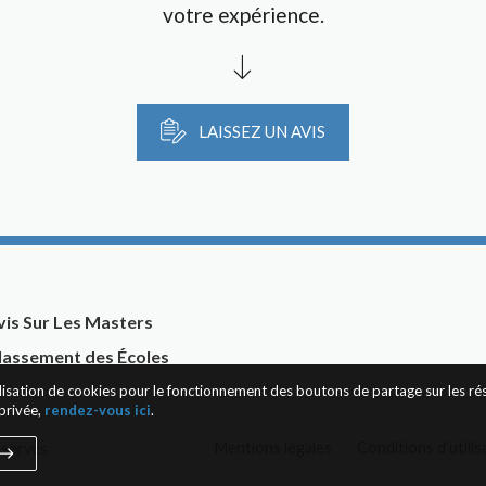
votre expérience.
LAISSEZ UN AVIS
vis Sur Les Masters
lassement des Écoles
tilisation de cookies pour le fonctionnement des boutons de partage sur les r
privée,
rendez-vous ici
.
Mentions légales
Conditions d’utilis
éservés