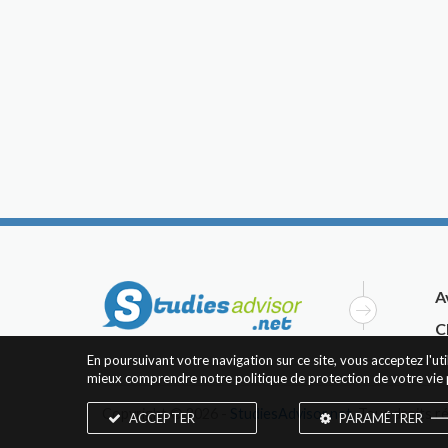
A
C
En poursuivant votre navigation sur ce site, vous acceptez l'u
mieux comprendre notre politique de protection de votre vie 
Copyright © 2026 -
StudiesAdvisor.net
. Tous droits r
ACCEPTER
PARAMÉTRER