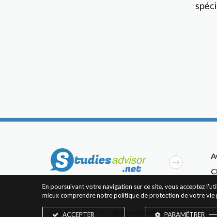
spéci
A
C
En poursuivant votre navigation sur ce site, vous acceptez l'u
mieux comprendre notre politique de protection de votre vie 
Copyright © 2026 -
StudiesAdvisor.net
. Tous droits r
ACCEPTER
PARAMÉTRER