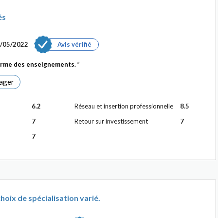
és
/05/2022
Avis vérifié
 forme des enseignements.
ager
6.2
Réseau et insertion professionnelle
8.5
7
Retour sur investissement
7
7
hoix de spécialisation varié.