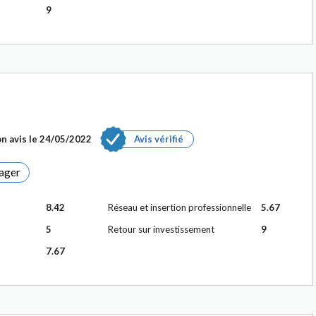
9
n avis le
24/05/2022
Avis vérifié
ager
8.42
Réseau et insertion professionnelle
5.67
5
Retour sur investissement
9
7.67