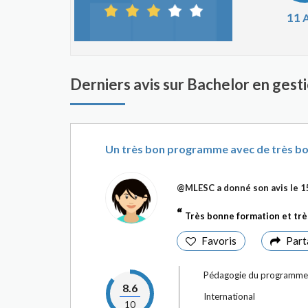
11
A
Derniers avis sur Bachelor en gest
Un très bon programme avec de très bo
@MLESC
a donné son avis le
1
Très bonne formation et tr
Favoris
Part
Pédagogie du programme
8.6
International
10