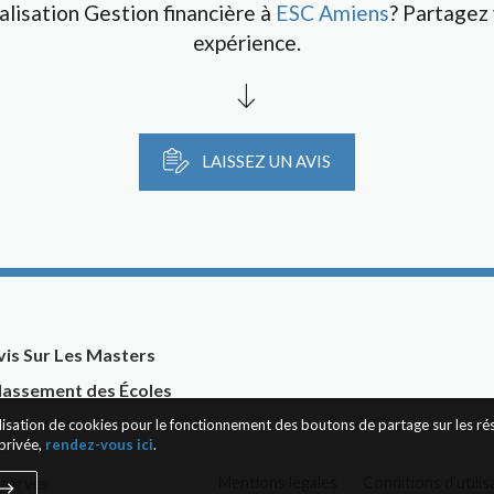
alisation Gestion financière à
ESC Amiens
? Partagez
expérience.
LAISSEZ UN AVIS
vis Sur Les Masters
lassement des Écoles
tilisation de cookies pour le fonctionnement des boutons de partage sur les r
privée,
rendez-vous ici
.
Mentions légales
Conditions d’utilis
éservés