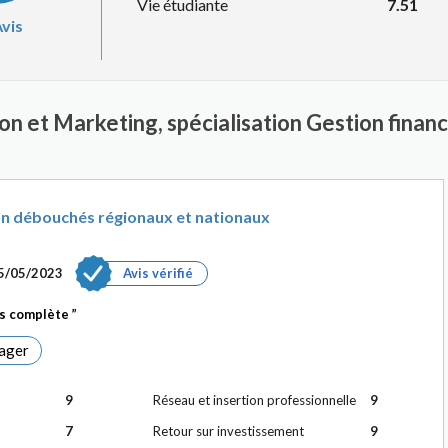
Vie étudiante
7.51
vis
ion et Marketing, spécialisation Gestion fina
n débouchés régionaux et nationaux
5/05/2023
Avis vérifié
ès complète
ager
9
Réseau et insertion professionnelle
9
7
Retour sur investissement
9