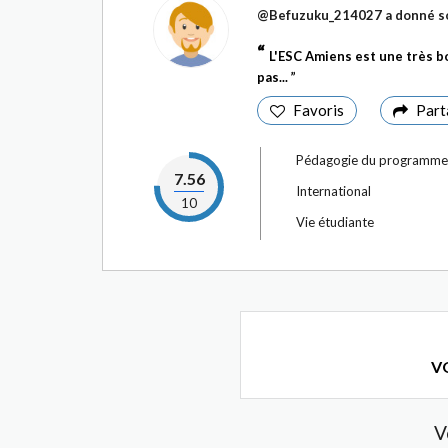
@Befuzuku_214027
a donné so
L'ESC Amiens est une très bo
pas...
Favoris
Part
Pédagogie du programme
7.56
International
10
Vie étudiante
VO
V