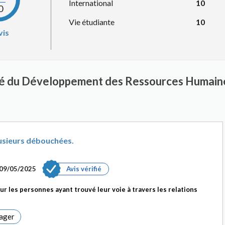
International
10
0
Vie étudiante
10
vis
rgé du Développement des Ressources Humai
sieurs débouchées.
09/05/2025
Avis vérifié
ur les personnes ayant trouvé leur voie à travers les relations
ager