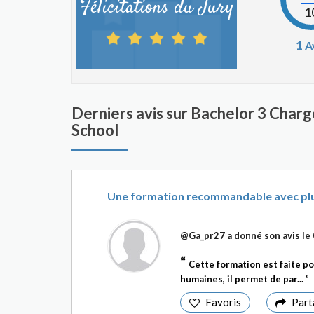
Félicitations du Jury
1
1
A
Derniers avis sur Bachelor 3 Cha
School
Une formation recommandable avec plu
@Ga_pr27
a donné son avis le
Cette formation est faite po
humaines, il permet de par...
Favoris
Part