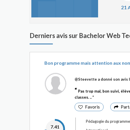
21
A
Derniers avis sur Bachelor Web Te
Bon programme mais attention aux nom
@Steevette
a donné son avis 
Pas trop mal, bon suivi, él
classes. ..
Favoris
Part
Pédagogie du programme
7.41