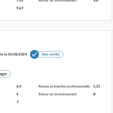
7.55
Retour sur investissement
4.6
9.67
is le
01/06/2024
Avis vérifié
ager
6.4
Réseau et insertion professionnelle
5.33
6
Retour sur investissement
8
7