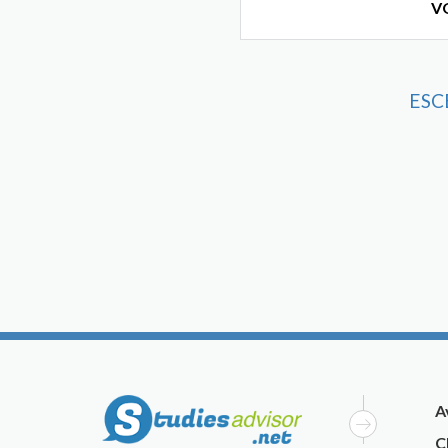
VO
ESCE
A
C