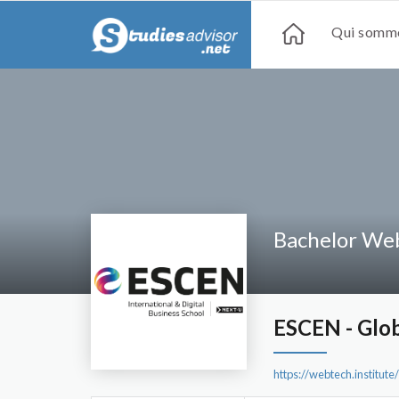
Qui somme
Bachelor We
ESCEN - Glob
https://webtech.institu