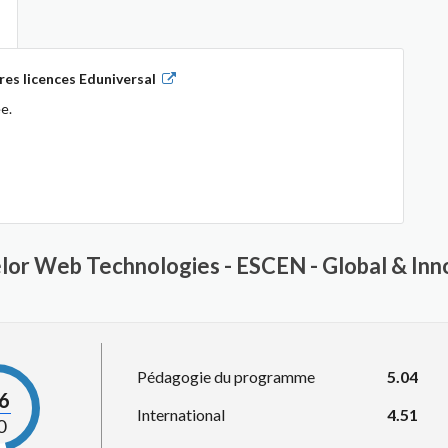
es licences Eduniversal
e.
elor Web Technologies - ESCEN - Global & Inn
Pédagogie du programme
5.04
.6
International
4.51
0