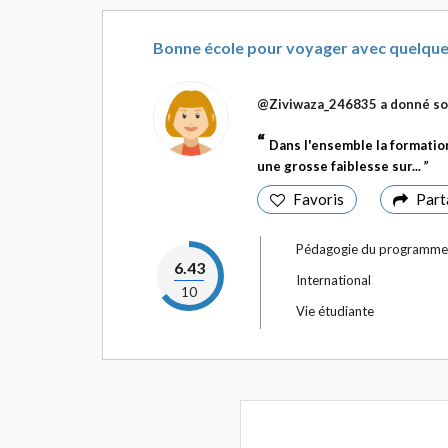
Bonne école pour voyager avec quelques
@Ziviwaza_246835
a donné so
Dans l'ensemble la formation
une grosse faiblesse sur...
Favoris
Part
Pédagogie du programme
6.43
International
10
Vie étudiante