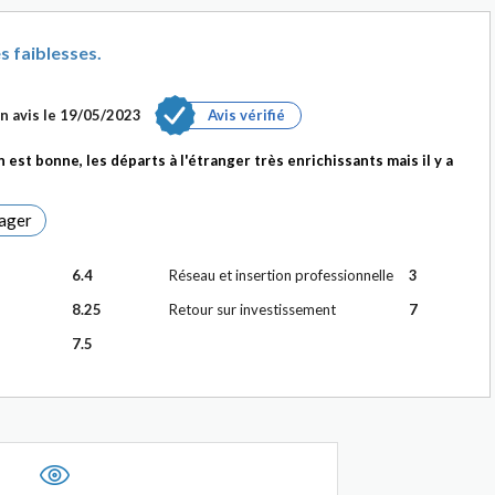
 faiblesses.
n avis le
19/05/2023
Avis vérifié
 est bonne, les départs à l'étranger très enrichissants mais il y a
ager
6.4
Réseau et insertion professionnelle
3
8.25
Retour sur investissement
7
7.5