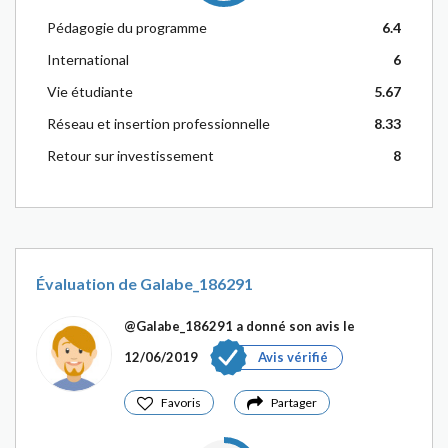
Pédagogie du programme
6.4
International
6
Vie étudiante
5.67
Réseau et insertion professionnelle
8.33
Retour sur investissement
8
Évaluation de Galabe_186291
@Galabe_186291
a donné son avis le
12/06/2019
Avis vérifié
Favoris
Partager