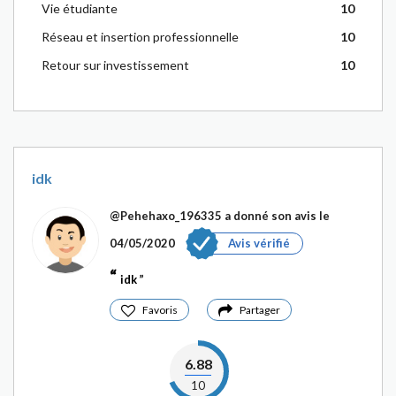
Vie étudiante
10
Réseau et insertion professionnelle
10
Retour sur investissement
10
idk
@Pehehaxo_196335
a donné son avis le
04/05/2020
Avis vérifié
idk
Favoris
Partager
6.88
10