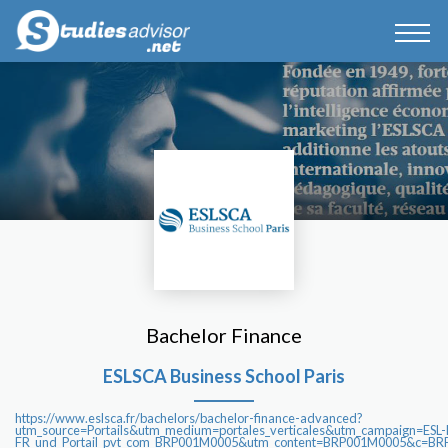
Bachelor Finance
ESLSCA Business School Paris
https://www.eslsca.fr/bachelors/bachelor-finance-advanced?
utm_source=Portails&utm_medium=portales_verticales&utm_campaign=ES
FR_und_Portail_pvt_com_BRP001M0005&utm_content=BRP001M0005&c=B