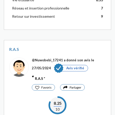
Réseau et insertion professionnelle
7
Retour sur investissement
9
R.A.S
@Nuwobebi_17241
a donné son avis le
27/05/2024
Avis vérifié
R.A.S
Favoris
Partager
8.25
10