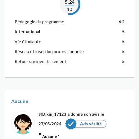
5.24
10
Pédagogie du programme
6.2
International
5
Vie étudiante
5
Réseau et insertion professionnelle
5
Retour sur investissement
5
Aucune
@Dixiji_17123
a donné son avis le
27/05/2024
Avis vérifié
Aucune