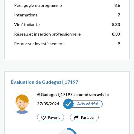
Pédagogie du programme
8.6
International
7
Vie étudiante
8.33
Réseau et insertion professionnelle
8.33
Retour sur investissement
9
Évaluation de Gudegezi_17197
@Gudegezi_17197
a donné son avis le
27/05/2024
Avis vérifié
Favoris
Partager