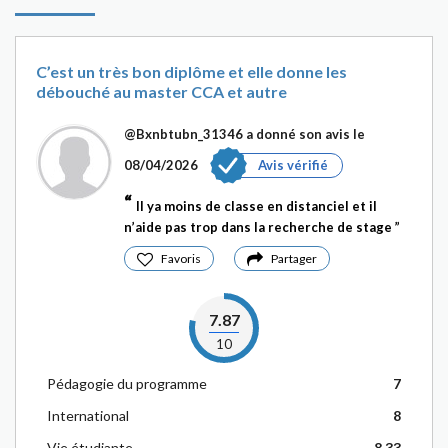
C’est un très bon diplôme et elle donne les
débouché au master CCA et autre
@Bxnbtubn_31346
a donné son avis le
08/04/2026
Avis vérifié
Il ya moins de classe en distanciel et il
n’aide pas trop dans la recherche de stage
Favoris
Partager
7.87
10
Pédagogie du programme
7
International
8
Vie étudiante
8.33