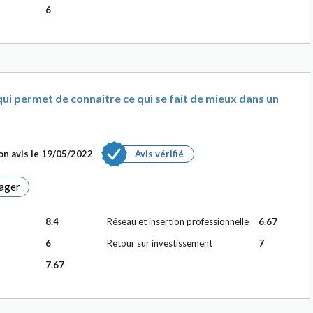
6
i permet de connaitre ce qui se fait de mieux dans un
n avis le
19/05/2022
Avis vérifié
ager
8.4
Réseau et insertion professionnelle
6.67
6
Retour sur investissement
7
7.67