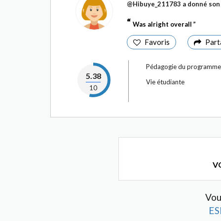
@Hibuye_211783
a donné son 
Was alright overall
Favoris
Part
Pédagogie du programme
5.38
Vie étudiante
10
VO
Vou
ES