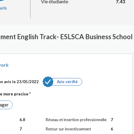
Vie étudiante
7.43
vis
ment English Track- ESLSCA Business School 
work
n avis le
23/05/2022
Avis vérifié
be more precise
ager
6.8
Réseau et insertion professionnelle
7
7
Retour sur investissement
6