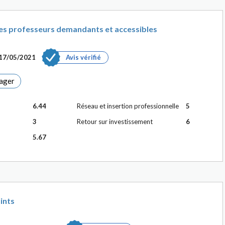
es professeurs demandants et accessibles
17/05/2021
Avis vérifié
ager
6.44
Réseau et insertion professionnelle
5
3
Retour sur investissement
6
5.67
ints