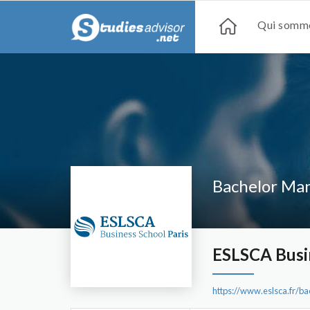
Qui somme
Bachelor Ma
ESLSCA Busin
https://www.eslsca.fr/b