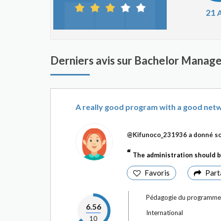
21
A
Derniers avis sur Bachelor Manage
A really good program with a good net
@Kifunoco_231936
a donné so
The administration should 
Favoris
Part
Pédagogie du programme
6.56
International
10