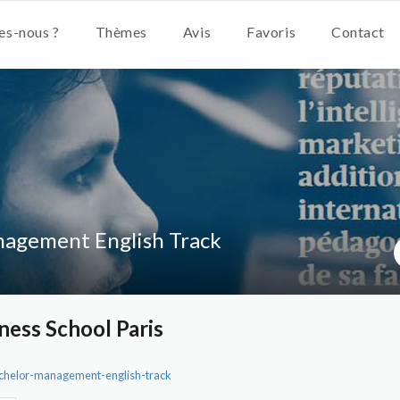
s-nous ?
Thèmes
Avis
Favoris
Contact
nagement English Track
ess School Paris
achelor-management-english-track