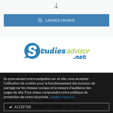
LAISSEZ UN AVIS
Avis Sur Les Masters
En poursuivant votre navigation sur ce site, vous acceptez
l'utilisation de cookies pour le fonctionnement des boutons de
Classement des Écoles
partage sur les réseaux sociaux et la mesure d'audience des
pages du site. Pour mieux comprendre notre politique de
protection de votre vie privée,
rendez-vous ici
.
Mentions légales
Conditions d’utilisation
Politique de confidentialité
Widget
Contact
ACCEPTER