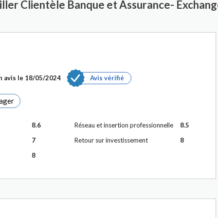
eiller Clientèle Banque et Assurance- Exchan
 avis le
18/05/2024
Avis vérifié
ager
8.6
Réseau et insertion professionnelle
8.5
7
Retour sur investissement
8
8