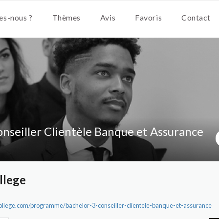
s-nous ?
Thèmes
Avis
Favoris
Contact
onseiller Clientèle Banque et Assurance
llege
llege.com/programme/bachelor-3-conseiller-clientele-banque-et-assurance