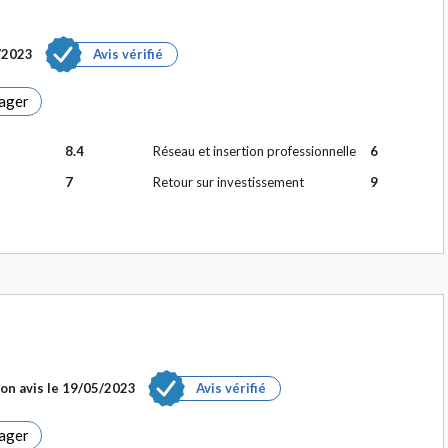
/2023
Avis vérifié
ager
8.4
Réseau et insertion professionnelle
6
7
Retour sur investissement
9
on avis le
19/05/2023
Avis vérifié
ager