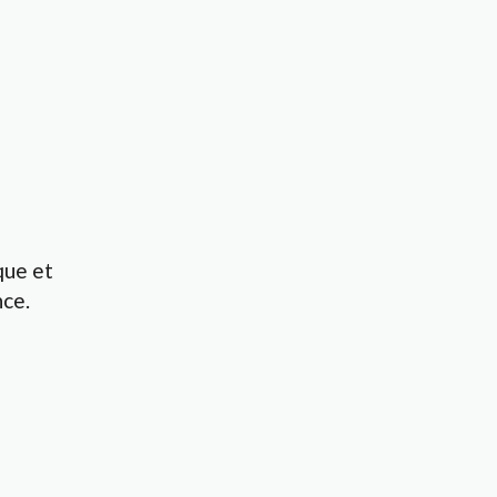
que et
nce.