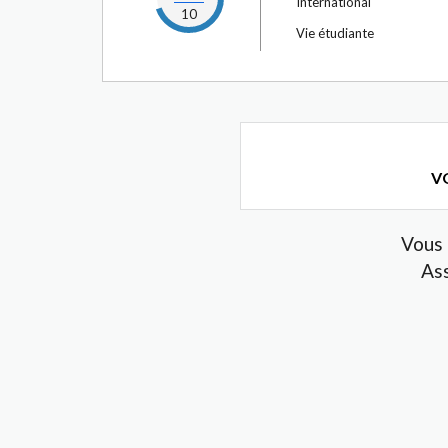
International
10
Vie étudiante
VO
Vous 
As