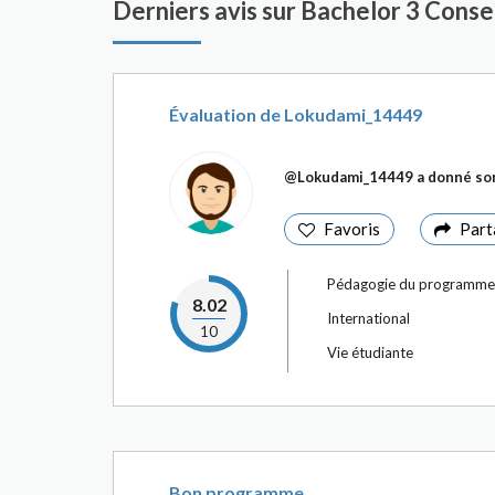
Derniers avis sur Bachelor 3 Cons
Évaluation de Lokudami_14449
@Lokudami_14449
a donné son
Favoris
Part
Pédagogie du programme
8.02
International
10
Vie étudiante
Bon programme