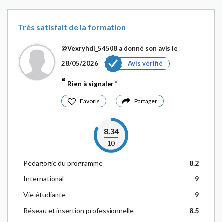
Très satisfait de la formation
@Vexryhdi_54508
a donné son avis le
28/05/2026
Avis vérifié
Rien à signaler
Favoris
Partager
8.34
10
Pédagogie du programme
8.2
International
9
Vie étudiante
9
Réseau et insertion professionnelle
8.5