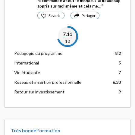
recommande à tout le monde. J'ai beaucoup
appris sur moi-même et cela me...
Favoris
Partager
7.11
10
Pédagogie du programme
8.2
International
5
Vie étudiante
7
Réseau et insertion professionnelle
6.33
Retour sur investissement
9
Très bonne formation