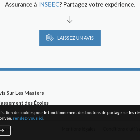
Assurance à
INSEEC
? Partagez votre expérience.
LAISSEZ UN AVIS
vis Sur Les Masters
lassement des Écoles
tilisation de cookies pour le fonctionnement des boutons de partage sur les r
privée,
rendez-vous ici
.
Mentions légales
Conditions d’utilis
éservés