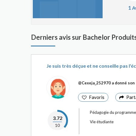
1
A
Derniers avis sur Bachelor Produit
Je suis très déçue et ne conseille pas l'
@Cexeja_252970
a donné son 
Favoris
Part
Pédagogie du programme
3.72
Vie étudiante
10