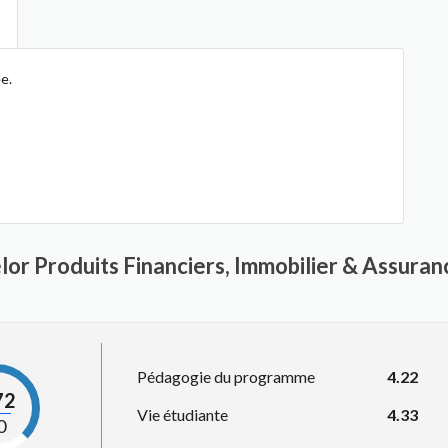
e.
lor Produits Financiers, Immobilier & Assura
Pédagogie du programme
4.22
72
Vie étudiante
4.33
0