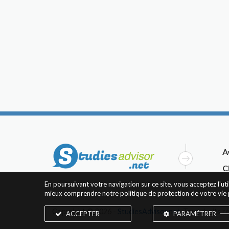
A
C
En poursuivant votre navigation sur ce site, vous acceptez l'u
mieux comprendre notre politique de protection de votre vie 
Copyright © 2026 -
StudiesAdvisor.net
. Tous droits r
ACCEPTER
PARAMÉTRER