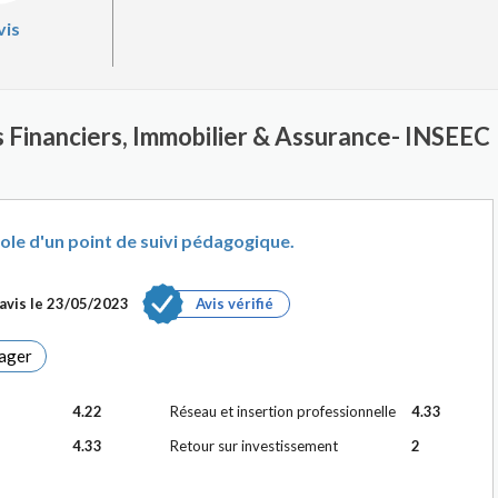
vis
s Financiers, Immobilier & Assurance- INSEEC
école d'un point de suivi pédagogique.
avis le
23/05/2023
Avis vérifié
ager
4.22
Réseau et insertion professionnelle
4.33
4.33
Retour sur investissement
2