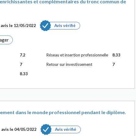
 enrichissantes et complémentaires du tronc commun de
avis le
12/05/2022
Avis vérifié
ager
7.2
Réseau et insertion professionnelle
8.33
7
Retour sur investissement
7
8.33
ement dans le monde professionnel pendant le diplôme.
 avis le
04/05/2022
Avis vérifié