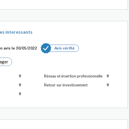
es interessants
n avis le
30/05/2022
Avis vérifié
ager
9
Réseau et insertion professionnelle
9
9
Retour sur investissement
9
9