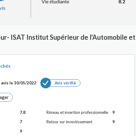
Vie étudiante
8.2
vis
ur- ISAT Institut Supérieur de l'Automobile e
uchés
avis le
30/05/2022
Avis vérifié
ager
7.8
Réseau et insertion professionnelle
9
7
Retour sur investissement
9
9