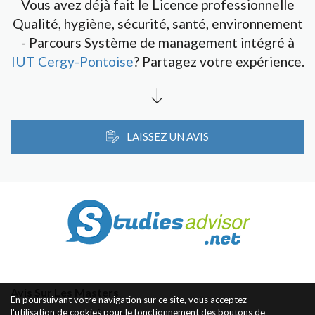
Vous avez déjà fait le Licence professionnelle
Qualité, hygiène, sécurité, santé, environnement
- Parcours Système de management intégré à
IUT Cergy-Pontoise
? Partagez votre expérience.
LAISSEZ UN AVIS
Avis Sur Les Masters
En poursuivant votre navigation sur ce site, vous acceptez
l'utilisation de cookies pour le fonctionnement des boutons de
Classement des Écoles