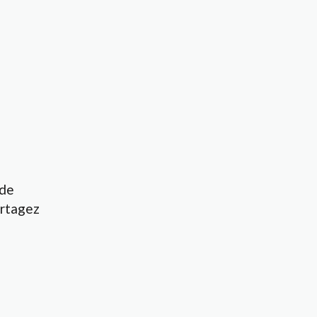
 de
artagez