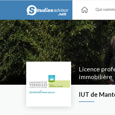
Qui somme
Licence profe
immobilière
IUT de Mante