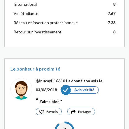
International
8
Vie étudiante
7.67
Réseau et insertion professionnelle
7.33
Retour sur investissement
8
Le bonheur à proximité
@Mucayi_166101
a donné son avis le
03/06/2018
Avis vérifié
J'aime bien
Favoris
Partager