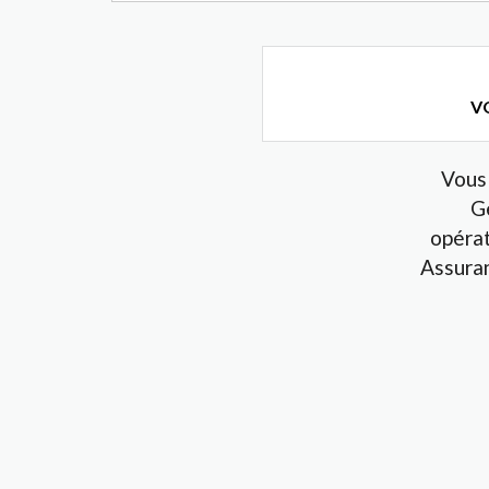
VO
Vous 
G
opérat
Assura