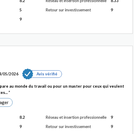
8.2
Réseau et insertion professionnelle
8.33
5
Retour sur investissement
9
9
4/05/2026
Avis vérifié
épare au monde du travail ou pour un master pour ceux qui veulent
es...
ager
8.2
Réseau et insertion professionnelle
9
9
Retour sur investissement
9