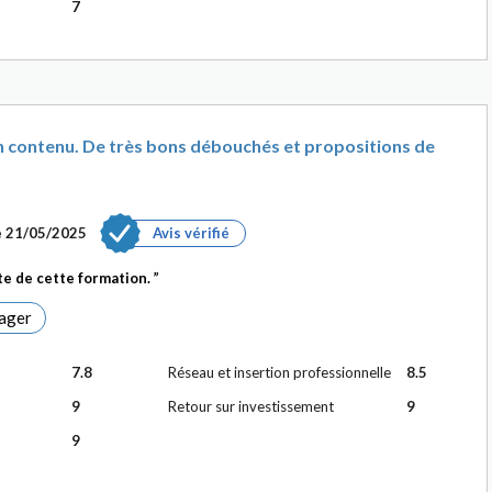
7
n contenu. De très bons débouchés et propositions de
e
21/05/2025
Avis vérifié
te de cette formation.
ager
7.8
Réseau et insertion professionnelle
8.5
9
Retour sur investissement
9
9