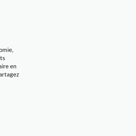
nomie,
ts
aire en
artagez