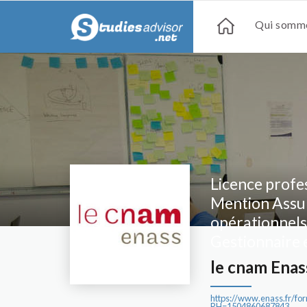
Qui somme
Licence profes
Mention Assur
opérationnels 
Gestionnaire 
le cnam Enas
https://www.enass.fr/for
RH=1504860687843