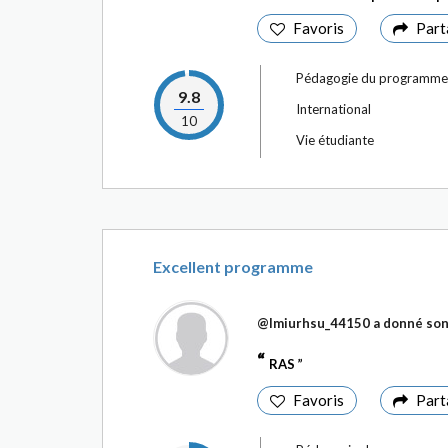
Favoris
Part
Pédagogie du programme
9.8
International
10
Vie étudiante
Excellent programme
@Imiurhsu_44150
a donné son
RAS
Favoris
Part