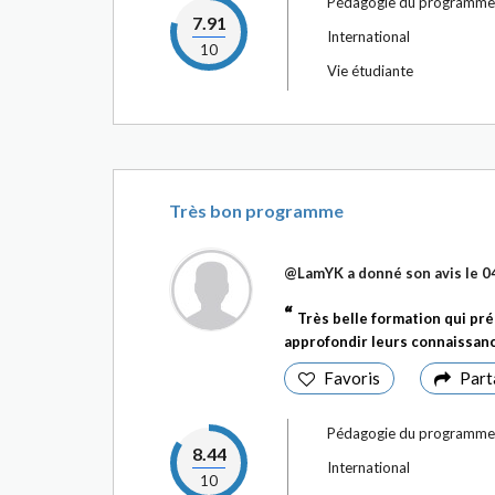
Pédagogie du programme
7.91
International
10
Vie étudiante
Très bon programme
@LamYK
a donné son avis le
0
Très belle formation qui pr
approfondir leurs connaissanc
Favoris
Part
Pédagogie du programme
8.44
International
10