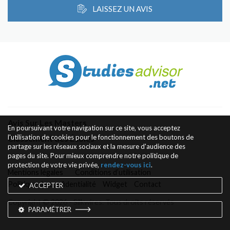
LAISSEZ UN AVIS
Avis Sur Les Masters
En poursuivant votre navigation sur ce site, vous acceptez
l'utilisation de cookies pour le fonctionnement des boutons de
Classement des Écoles
partage sur les réseaux sociaux et la mesure d'audience des
pages du site. Pour mieux comprendre notre politique de
protection de votre vie privée,
rendez-vous ici
.
Mentions légales
Conditions d’utilisation
Politique de confidentialité
Widget
Contact
ACCEPTER
Copyright © 2026 - Silkwires. Tous droits réservés
PARAMÉTRER