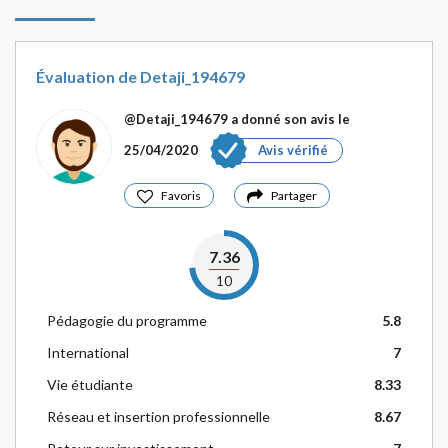
Évaluation de Detaji_194679
@Detaji_194679
a donné son avis le
25/04/2020
Avis vérifié
Favoris
Partager
7.36
10
Pédagogie du programme
5.8
International
7
Vie étudiante
8.33
Réseau et insertion professionnelle
8.67