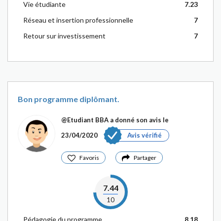
Vie étudiante
7.23
Réseau et insertion professionnelle
7
Retour sur investissement
7
Bon programme diplômant.
@Etudiant BBA
a donné son avis le
23/04/2020
Avis vérifié
Favoris
Partager
7.44
10
Pédagogie du programme
8.18