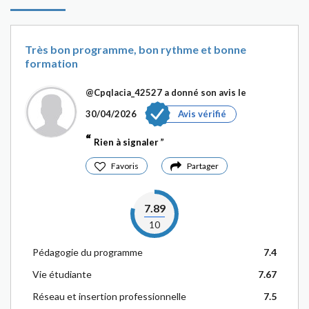
Très bon programme, bon rythme et bonne
formation
@Cpqlacia_42527
a donné son avis le
30/04/2026
Avis vérifié
Rien à signaler
Favoris
Partager
7.89
10
Pédagogie du programme
7.4
Vie étudiante
7.67
Réseau et insertion professionnelle
7.5