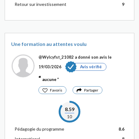
Retour sur investissement
9
Une formation au attentes voulu
@Wylcyfst_21082
a donné son avis le
19/03/2026
Avis vérifié
aucune
Favoris
Partager
8.59
10
Pédagogie du programme
8.6
International
8