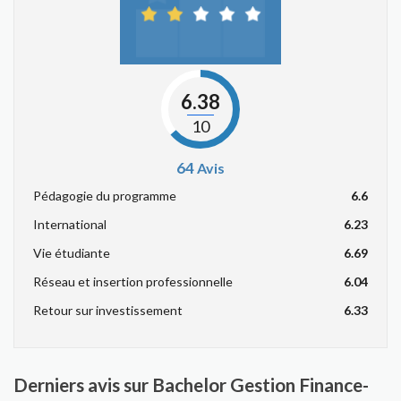
6.38
10
64
Avis
Pédagogie du programme
6.6
International
6.23
Vie étudiante
6.69
Réseau et insertion professionnelle
6.04
Retour sur investissement
6.33
Derniers avis sur Bachelor Gestion Finance-