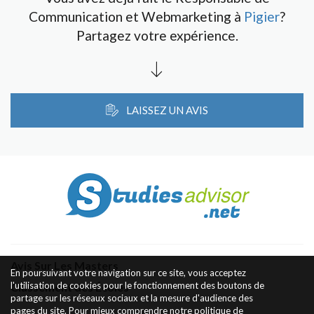
Communication et Webmarketing à
Pigier
?
Partagez votre expérience.
LAISSEZ UN AVIS
Avis Sur Les Masters
En poursuivant votre navigation sur ce site, vous acceptez
l'utilisation de cookies pour le fonctionnement des boutons de
Classement des Écoles
partage sur les réseaux sociaux et la mesure d'audience des
pages du site. Pour mieux comprendre notre politique de