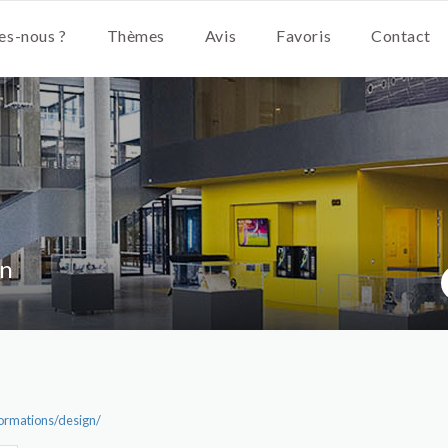
s-nous ?
Thèmes
Avis
Favoris
Contact
gn
formations/design/