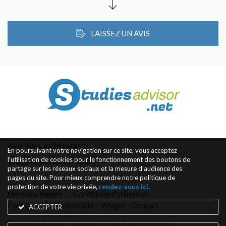
LAISSEZ UN AVIS
Avis Sur Les Masters
En poursuivant votre navigation sur ce site, vous acceptez
l'utilisation de cookies pour le fonctionnement des boutons de
Classement des Écoles
partage sur les réseaux sociaux et la mesure d'audience des
pages du site. Pour mieux comprendre notre politique de
protection de votre vie privée,
rendez-vous ici
.
Mentions légales
Conditions d’utilisation
Politique de confidentialité
Widget
Contact
ACCEPTER
Copyright © 2026 - Silkwires. Tous droits réservés