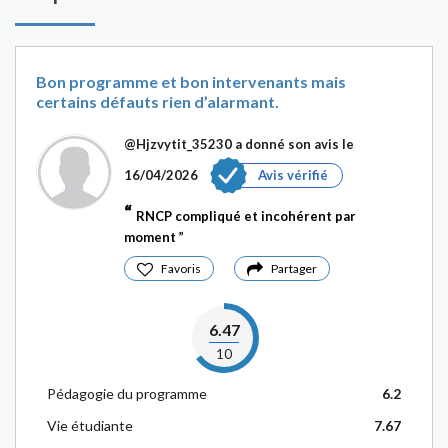
Bon programme et bon intervenants mais
certains défauts rien d’alarmant.
@Hjzvytit_35230
a donné son avis le
16/04/2026
Avis vérifié
RNCP compliqué et incohérent par
moment
Favoris
Partager
6.47
10
Pédagogie du programme
6.2
Vie étudiante
7.67