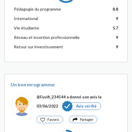
Pédagogie du programme
8.8
International
9
Vie étudiante
5.7
Réseau et insertion professionnelle
9
Retour sur investissement
9
Un bon mrogramme
@Fuvifi_234544
a donné son avis le
03/06/2022
Avis vérifié
Favoris
Partager