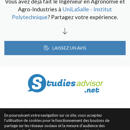
Vous avez déjà fait le Ingénieur en Agronomie et
Agro-Industries à
UniLaSalle - Institut
Polytechnique
? Partagez votre expérience.
LAISSEZ UN AVIS
Avis Sur Les Masters
En poursuivant votre navigation sur ce site, vous acceptez
l'utilisation de cookies pour le fonctionnement des boutons de
Classement des Écoles
partage sur les réseaux sociaux et la mesure d'audience des