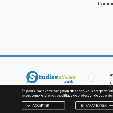
Comme
A
C
En poursuivant votre navigation sur ce site, vous acceptez l'u
mieux comprendre notre politique de protection de votre vie 
Copyright © 2026 -
StudiesAdvisor.net
. Tous droits r
ACCEPTER
PARAMÉTRER