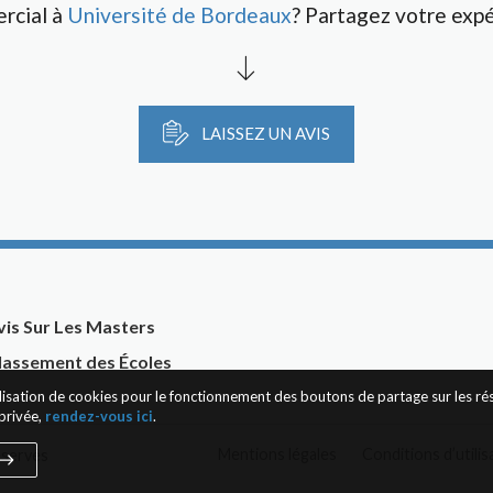
rcial à
Université de Bordeaux
? Partagez votre expé
LAISSEZ UN AVIS
vis Sur Les Masters
lassement des Écoles
tilisation de cookies pour le fonctionnement des boutons de partage sur les r
privée,
rendez-vous ici
.
Mentions légales
Conditions d’utilis
éservés