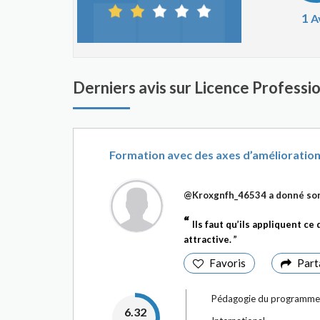
1
A
Derniers avis sur Licence Profess
Formation avec des axes d’amélioratio
@Kroxgnfh_46534
a donné son
Ils faut qu’ils appliquent c
attractive.
Favoris
Part
Pédagogie du programme
6.32