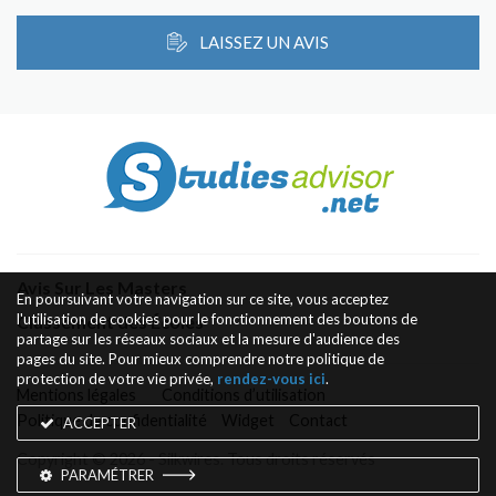
LAISSEZ UN AVIS
Avis Sur Les Masters
En poursuivant votre navigation sur ce site, vous acceptez
l'utilisation de cookies pour le fonctionnement des boutons de
Classement des Écoles
partage sur les réseaux sociaux et la mesure d'audience des
pages du site. Pour mieux comprendre notre politique de
protection de votre vie privée,
rendez-vous ici
.
Mentions légales
Conditions d’utilisation
Politique de confidentialité
Widget
Contact
ACCEPTER
Copyright © 2026 - Silkwires. Tous droits réservés
PARAMÉTRER