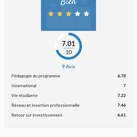
Bien
7.01
10
9
Avis
Pédagogie du programme
6.78
International
7
Vie étudiante
7.22
Réseau et insertion professionnelle
7.46
Retour sur investissement
6.61