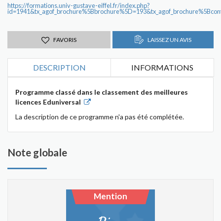
https://formations.univ-gustave-eiffel.fr/index.php?
id=1941&tx_agof_brochure%5Bbrochure%5D=193&tx_agof_brochure%5Bco
FAVORIS
LAISSEZ UN AVIS
DESCRIPTION
INFORMATIONS
Programme classé dans le classement des meilleures
licences Eduniversal
La description de ce programme n'a pas été complétée.
Note globale
Mention