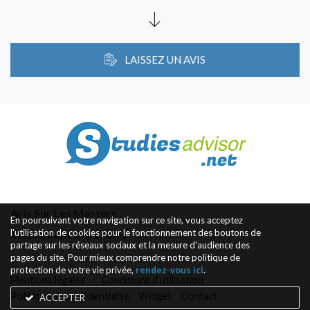
LAISSEZ UN AVIS
Avis Sur Les Masters
En poursuivant votre navigation sur ce site, vous acceptez
l'utilisation de cookies pour le fonctionnement des boutons de
Classement des Écoles
partage sur les réseaux sociaux et la mesure d'audience des
pages du site. Pour mieux comprendre notre politique de
protection de votre vie privée,
rendez-vous ici
.
Mentions légales
Conditions d’utilisation
Politique de confidentialité
Widget
Contact
ACCEPTER