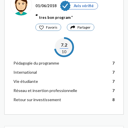
01/06/2018
Avis vérifié
tres bon program
Favoris
Partager
7.2
10
Pédagogie du programme
7
International
7
Vie étudiante
7
Réseau et insertion professionnelle
7
Retour sur investissement
8