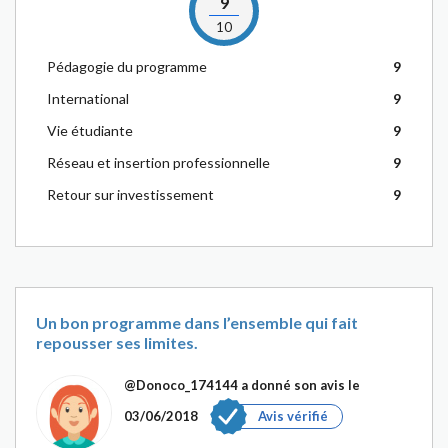
9
10
Pédagogie du programme
9
International
9
Vie étudiante
9
Réseau et insertion professionnelle
9
Retour sur investissement
9
Un bon programme dans l’ensemble qui fait
repousser ses limites.
@Donoco_174144
a donné son avis le
03/06/2018
Avis vérifié