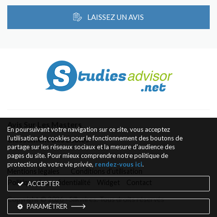
LAISSEZ UN AVIS
Avis Sur Les Masters
En poursuivant votre navigation sur ce site, vous acceptez
l'utilisation de cookies pour le fonctionnement des boutons de
Classement des Écoles
partage sur les réseaux sociaux et la mesure d'audience des
pages du site. Pour mieux comprendre notre politique de
protection de votre vie privée,
rendez-vous ici
.
Mentions légales
Conditions d’utilisation
Politique de confidentialité
Widget
Contact
ACCEPTER
Copyright © 2026 - Silkwires. Tous droits réservés
PARAMÉTRER