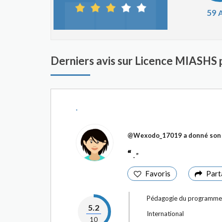
59
A
Derniers avis sur Licence MIASHS
.
@Wexodo_17019
a donné son 
.
Favoris
Part
Pédagogie du programme
5.2
International
10