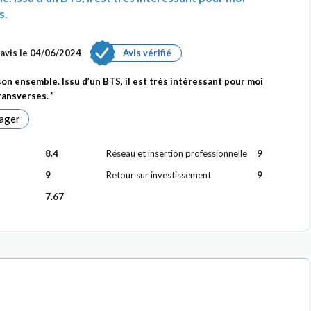
s.
avis le
04/06/2024
Avis vérifié
on ensemble. Issu d’un BTS, il est très intéressant pour moi
transverses.
ager
8.4
Réseau et insertion professionnelle
9
9
Retour sur investissement
9
7.67