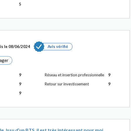
5
is le
08/06/2024
Avis vérifié
ager
9
Réseau et insertion professionnelle
9
9
Retour sur investissement
9
9
 Issu d’un BTS, il est très intéressant pour moi