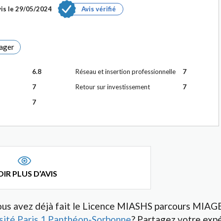
is le
29/05/2024
Avis vérifié
ager
6.8
Réseau et insertion professionnelle
7
7
Retour sur investissement
7
7
IR PLUS D’AVIS
us avez déjà fait le Licence MIASHS parcours MIAG
sité Paris 1 Panthéon-Sorbonne
? Partagez votre expé