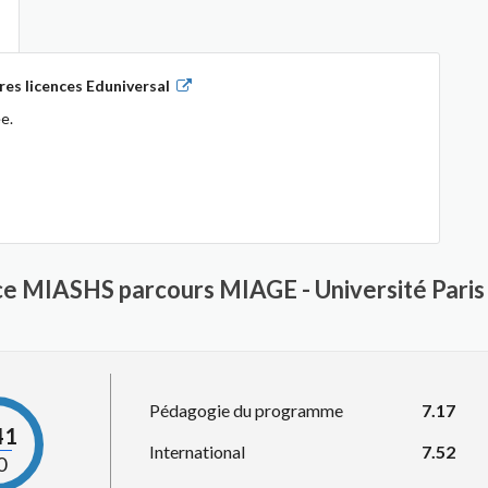
es licences Eduniversal
e.
nce MIASHS parcours MIAGE - Université Pari
Pédagogie du programme
7.17
41
International
7.52
0