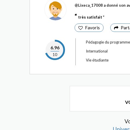
@Lixeca_17008
a donné son av
très satisfait
Favoris
Part
Pédagogie du programme
6.96
International
10
Vie étudiante
VO
Vo
Univer