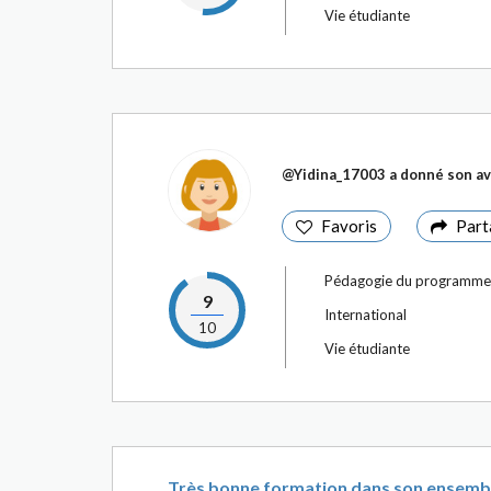
Vie étudiante
@Yidina_17003
a donné son av
Favoris
Part
Pédagogie du programme
9
International
10
Vie étudiante
Très bonne formation dans son ensemble.