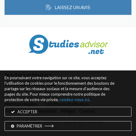
LAISSEZ UN AVIS
Avis Sur Les Masters
En poursuivant votre navigation sur ce site, vous acceptez
l'utilisation de cookies pour le fonctionnement des boutons de
Classement des Écoles
partage sur les réseaux sociaux et la mesure d'audience des
pages du site. Pour mieux comprendre notre politique de
protection de votre vie privée,
rendez-vous ici
.
Mentions légales
Conditions d’utilisation
Politique de confidentialité
Widget
Contact
ACCEPTER
Copyright © 2026 - Silkwires. Tous droits réservés
PARAMÉTRER