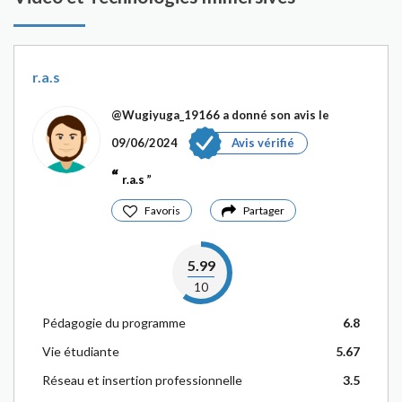
r.a.s
@Wugiyuga_19166
a donné son avis le
09/06/2024
Avis vérifié
r.a.s
Favoris
Partager
5.99
10
Pédagogie du programme
6.8
Vie étudiante
5.67
Réseau et insertion professionnelle
3.5