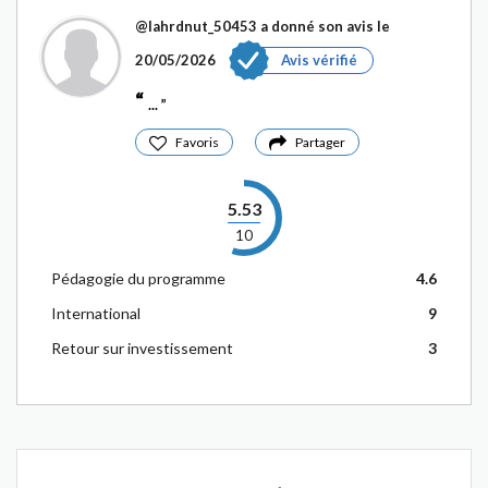
@Iahrdnut_50453
a donné son avis le
20/05/2026
Avis vérifié
...
Favoris
Partager
5.53
10
Pédagogie du programme
4.6
International
9
Retour sur investissement
3